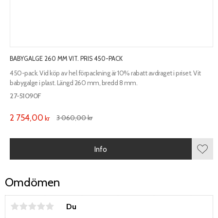
BABYGALGE 260 MM VIT. PRIS 450-PACK
450-pack. Vid köp av hel förpackning är 10% rabatt avdraget i priset. Vit
babygalge i plast. Längd 260 mm, bredd 8 mm.
27-51090F
2 754,00
3 060,00
kr
kr
Info
Lägg 
Omdömen
Du