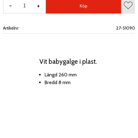
-
+
Köp
Lägg 
Artikelnr
27-51090
Vit babygalge i plast.
Längd 260 mm
Bredd 8 mm