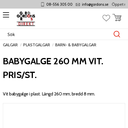
Öppet månd
08-556 305 00
info@gordons.se
Meny
Kundvag
Favoriter
GALGAR
PLASTGALGAR
BARN- & BABYGALGAR
BABYGALGE 260 MM VIT.
PRIS/ST.
Vit babygalge i plast. Längd 260 mm, bredd 8 mm.