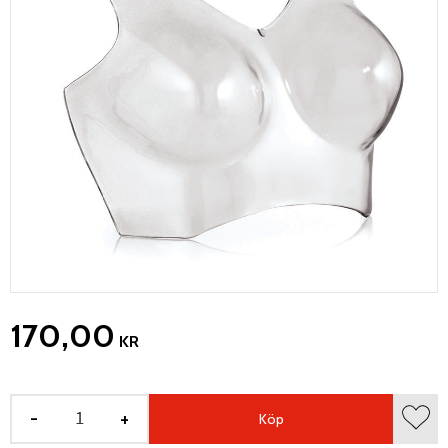
170,00
KR
-
+
Köp
Lägg 