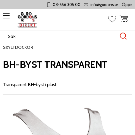
Öppet må
08-556 305 00
info@gordons.se
Meny
Kundvag
Favoriter
SKYLTDOCKOR
BH-BYST TRANSPARENT
Transparent BH-byst i plast.