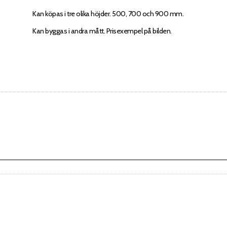
Kan köpas i tre olika höjder. 500, 700 och 900 mm.
Kan byggas i andra mått. Prisexempel på bilden.