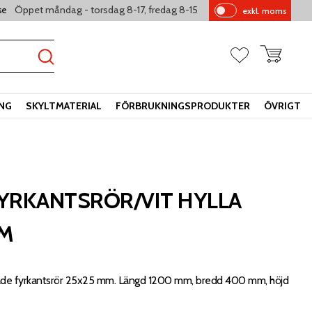
Öppet måndag - torsdag 8-17, fredag 8-15
se
exkl. moms
Pr
is
er
Kundvagn
Favoriter
vi
sa
s
ING
SKYLTMATERIAL
FÖRBRUKNINGSPRODUKTER
ÖVRIGT
YRKANTSRÖR/VIT HYLLA
MM
de fyrkantsrör 25x25 mm. Längd 1200 mm, bredd 400 mm, höjd