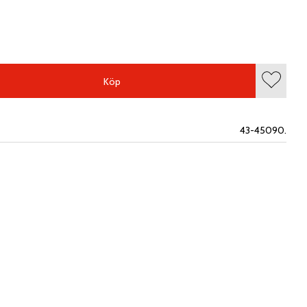
Köp
Lägg till
43-45090.