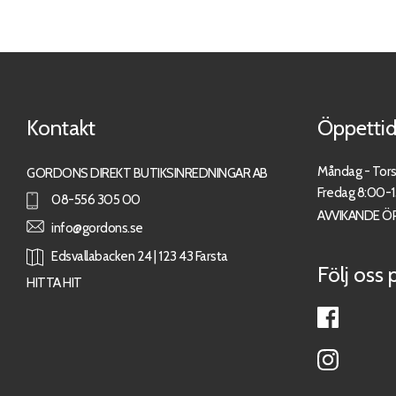
Kontakt
Öppettid
Måndag - Tor
GORDONS DIREKT BUTIKSINREDNINGAR AB
Fredag 8:00-
08-556 305 00
AVVIKANDE Ö
info@gordons.se
Edsvallabacken 24 | 123 43 Farsta
Följ oss 
HITTA HIT