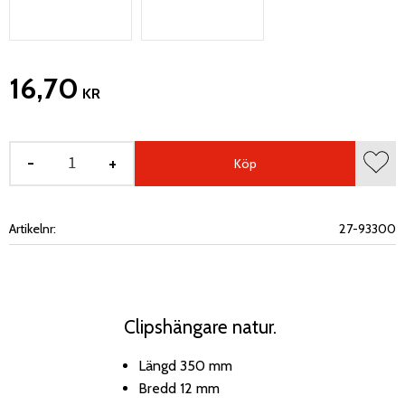
16,70
KR
-
+
Köp
Lägg 
Artikelnr
27-93300
Clipshängare natur.
Längd 350 mm
Bredd 12 mm