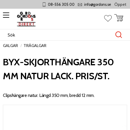
Öppet månd
08-556 305 00
info@gordons.se
Meny
Kundvag
Favoriter
GALGAR
TRÄGALGAR
BYX-SKJORTHÄNGARE 350
MM NATUR LACK. PRIS/ST.
Clipshängare natur. Längd 350 mm, bredd 12 mm.