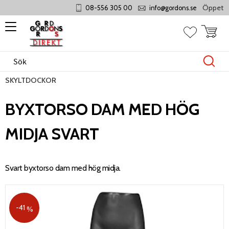
Öppet mån
08-556 305 00
info@gordons.se
Meny
Kundvag
Favoriter
SKYLTDOCKOR
BYXTORSO DAM MED HÖG
MIDJA SVART
Svart byxtorso dam med hög midja.
41
%