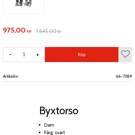
Nedsatt pris:
975,00
Ordinarie pris:
1 645,00
kr
KR
-
+
Köp
Lägg 
Artikelnr
66-7389
Byxtorso
Dam
Färg: svart