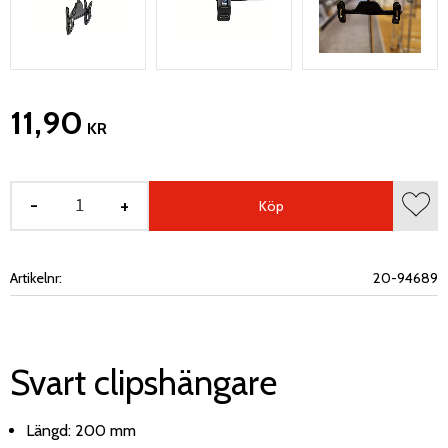
11,90
KR
-
+
Köp
Lägg 
Artikelnr
20-94689
Svart clipshängare
Längd: 200 mm