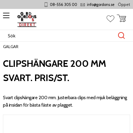
Öppet mån
08-556 305 00
info@gordons.se
Meny
Kundvag
Favoriter
GALGAR
CLIPSHÄNGARE 200 MM
SVART. PRIS/ST.
Svart clipshängare 200 mm. Justerbara clips med mjuk beläggning
på insidan för bästa fäste av plagget.