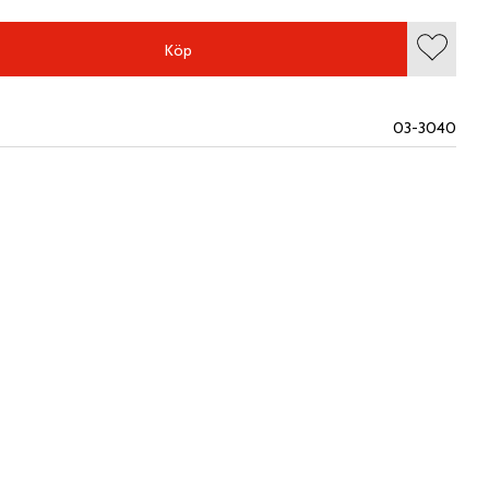
Köp
Lägg till
03-3040