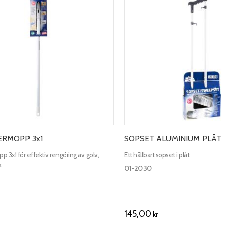
ERMOPP 3x1
SOPSET ALUMINIUM PLÅT
 3x1 för effektiv rengöring av golv,
Ett hållbart sopset i plåt.
.
01-2030
145,00
kr