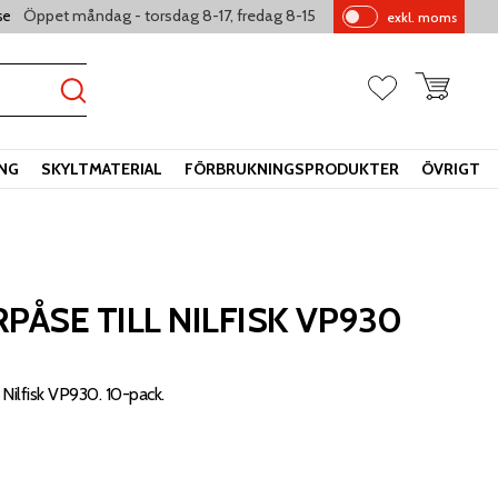
Öppet måndag - torsdag 8-17, fredag 8-15
se
exkl. moms
Pr
is
er
Kundvagn
Favoriter
vi
sa
s
ING
SKYLTMATERIAL
FÖRBRUKNINGSPRODUKTER
ÖVRIGT
ÅSE TILL NILFISK VP930
ilfisk VP930. 10-pack.