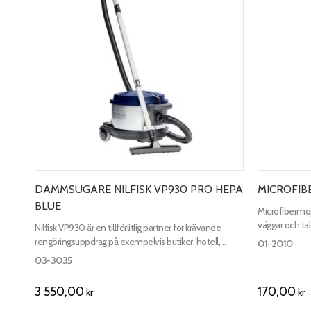
DAMMSUGARE NILFISK VP930 PRO HEPA
MICROFIB
BLUE
Microfibermopp
väggar och tak
Nilfisk VP930 är en tillförlitlig partner för krävande
rengöringsuppdrag på exempelvis butiker, hotell,
01-2010
skolor och kontor.
03-3035
3 550,00
170,00
kr
kr