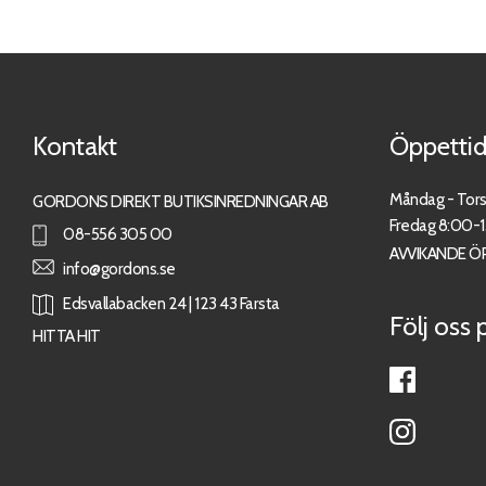
Kontakt
Öppettid
Måndag - Tor
GORDONS DIREKT BUTIKSINREDNINGAR AB
Fredag 8:00-
08-556 305 00
AVVIKANDE Ö
info@gordons.se
Edsvallabacken 24 | 123 43 Farsta
Följ oss 
HITTA HIT