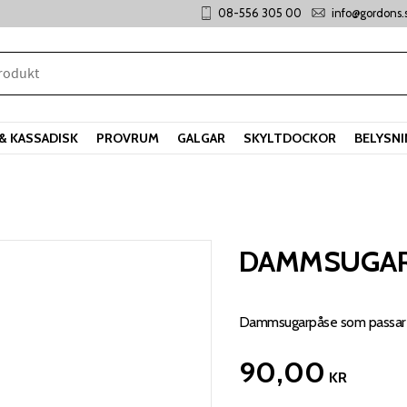
08-556 305 00
info@gordons.
& KASSADISK
PROVRUM
GALGAR
SKYLTDOCKOR
BELYSN
DAMMSUGARP
Dammsugarpåse som passar N
90,00
KR