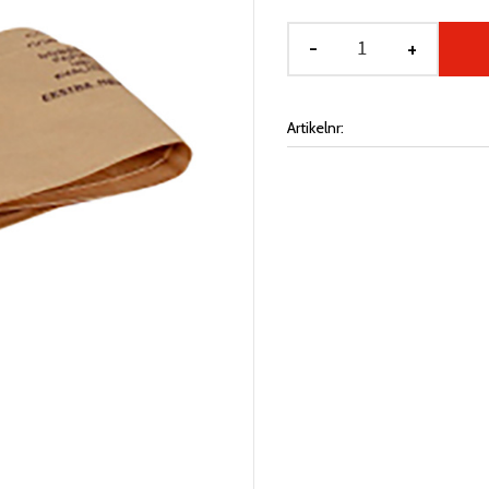
-
+
Artikelnr