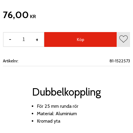
76,00
KR
-
+
Köp
Lägg 
Artikelnr
81-1522573
Dubbelkoppling
För 25 mm runda rör
Material: Aluminium
Kromad yta