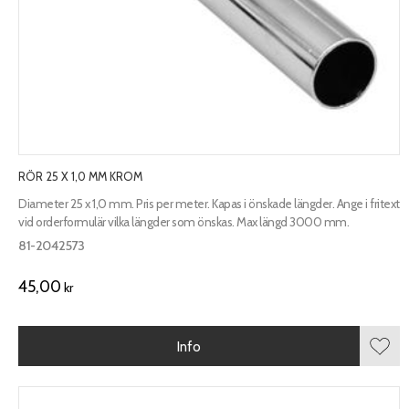
RÖR 25 X 1,0 MM KROM
Diameter 25 x 1,0 mm. Pris per meter. Kapas i önskade längder. Ange i fritext
vid orderformulär vilka längder som önskas. Max längd 3000 mm.
81-2042573
45,00
kr
Info
Lägg 