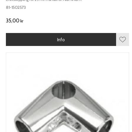
81-1502573
35,00
kr
Info
Lägg 