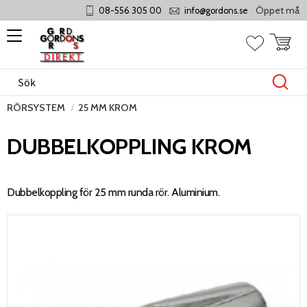
Öppet måndag - 
08-556 305 00
info@gordons.se
Meny
Kundvag
Favoriter
RÖRSYSTEM
25 MM KROM
DUBBELKOPPLING KROM
Dubbelkoppling för 25 mm runda rör. Aluminium.