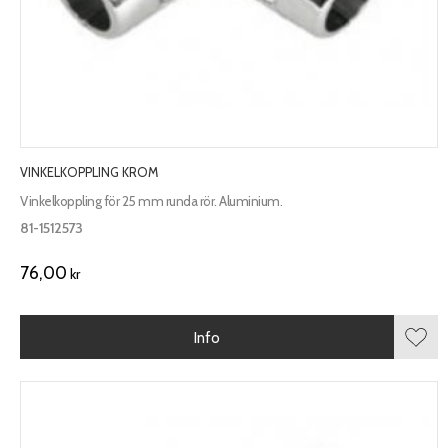
VINKELKOPPLING KROM
Vinkelkoppling för 25 mm runda rör. Aluminium.
81-1512573
76,00
kr
Info
Lägg 