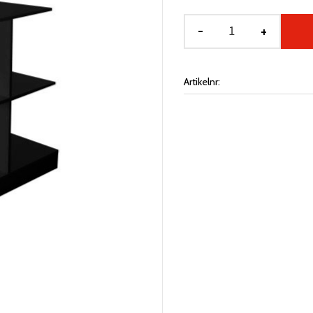
-
+
Artikelnr