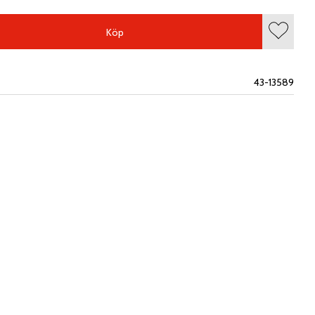
Köp
Lägg till
43-13589