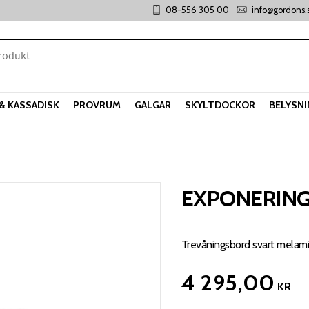
08-556 305 00
info@gordons.
& KASSADISK
PROVRUM
GALGAR
SKYLTDOCKOR
BELYSN
EXPONERIN
Trevåningsbord svart mela
4 295,00
KR