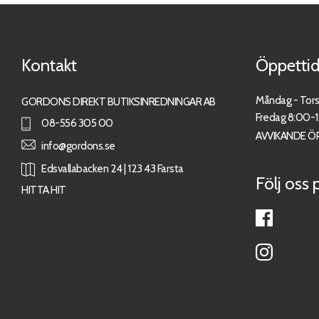
Kontakt
Öppettid
Måndag - Tor
GORDONS DIREKT BUTIKSINREDNINGAR AB
Fredag 8:00-
08-556 305 00
AVVIKANDE Ö
info@gordons.se
Edsvallabacken 24 | 123 43 Farsta
Följ oss 
HITTA HIT