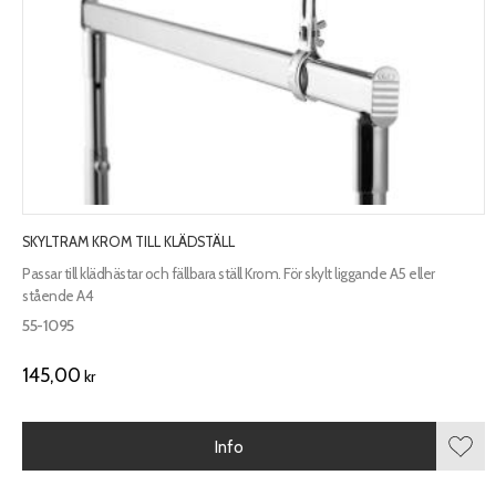
SKYLTRAM KROM TILL KLÄDSTÄLL
Passar till klädhästar och fällbara ställ Krom. För skylt liggande A5 eller
stående A4
55-1095
145,00
kr
Info
Lägg 