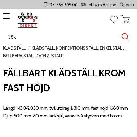
Öppet månd
08-556 305 00
info@gordons.se
Meny
Kundvag
Favoriter
KLÄDSTÄLL
KLÄDSTÄLL, KONFEKTIONSSTÄLL. ENKELSTÄLL,
FÄLLBARA STÄLL OCH Z-STÄLL
FÄLLBART KLÄDSTÄLL KROM
FAST HÖJD
Längd 1430/2050 mm, två utdrag á 310 mm, fast höjd 1660 mm.
Djup 500 mm. 80 mm länkhjul, varav två stycken med broms.