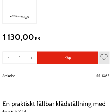
1 130,00
KR
-
+
Köp
Lägg 
Artikelnr
55-1085
En praktiskt fällbar klädställning med