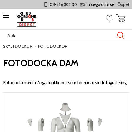
Öppet mån
08-556 305 00
info@gordons.se
Meny
Kundvag
Favoriter
SKYLTDOCKOR
FOTODOCKOR
FOTODOCKA DAM
Fotodocka med många funktioner som förenklar vid fotografering.