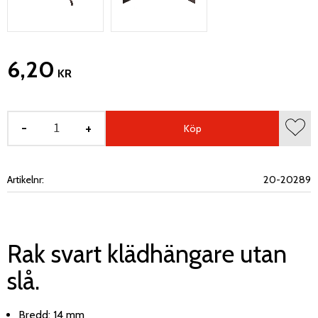
6,20
KR
-
+
Köp
Lägg 
Artikelnr
20-20289
Rak svart klädhängare utan
slå.
Bredd: 14 mm