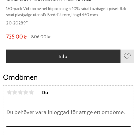
130-pack. Vid köp av hel förpackning är 10% rabatt avdraget i priset. Rak
svart plastgalge utan slå. Bredd 14 mm, längd 450 mm.
20-20289F
725,00
806,00
kr
kr
Info
Lägg 
Omdömen
Du