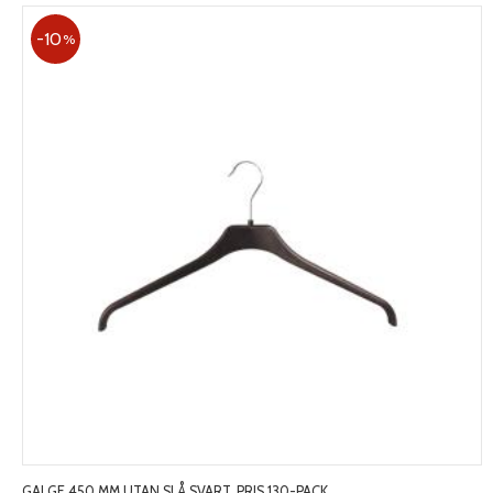
10
%
GALGE 450 MM UTAN SLÅ SVART. PRIS 130-PACK