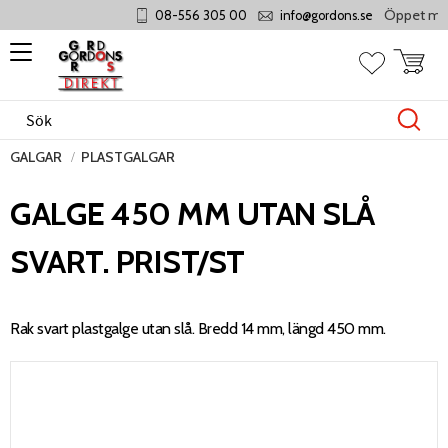
Öppet månda
08-556 305 00
info@gordons.se
Meny
Kundvag
Favoriter
GALGAR
PLASTGALGAR
GALGE 450 MM UTAN SLÅ
SVART. PRIST/ST
Rak svart plastgalge utan slå. Bredd 14 mm, längd 450 mm.