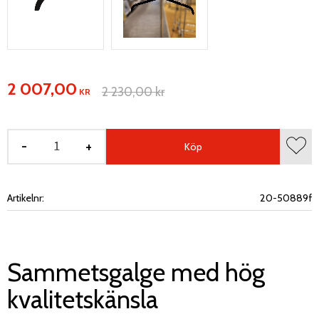
Nedsatt pris:
2 007,00
Ordinarie pris:
2 230,00
kr
KR
-
+
Köp
Lägg 
Artikelnr
20-50889f
Sammetsgalge med hög
kvalitetskänsla