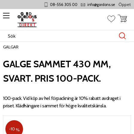
Öppet mån
08-556 305 00
info@gordons.se
Meny
Kundvag
Favoriter
GALGAR
GALGE SAMMET 430 MM,
SVART. PRIS 100-PACK.
100-pack. Vid köp av hel förpackning är 10% rabatt avdraget i
priset. Klädhängare i sammet för högre kvalitetskänsla.
10
%