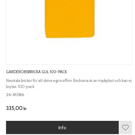
GARDEROBSBRICKA GUL 100-PACK
Neutrala brickor för att skriva egna siffror. Brickorna är av mjukplast och kan ej
brytas. 100-pack.
26-41086
335,00
kr
Info
Lägg 