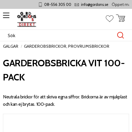
Öppet måndag 
08-556 305 00
info@gordons.se
Meny
Kundvag
Favoriter
GALGAR
GARDEROBSBRICKOR, PROVRUMSBRICKOR
GARDEROBSBRICKA VIT 100-
PACK
Neutrala brickor för att skriva egna siffror. Brickorna är av mjukplast
och kan ej brytas. 100-pack.