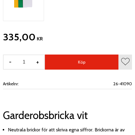
335,00
KR
-
+
Köp
Lägg 
Artikelnr
26-41090
Garderobsbricka vit
Neutrala brickor för att skriva egna siffror. Brickorna är av