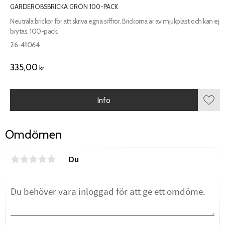
GARDEROBSBRICKA GRÖN 100-PACK
Neutrala brickor för att skriva egna siffror. Brickorna är av mjukplast och kan ej
brytas. 100-pack.
26-41064
335,00
kr
Info
Lägg 
Omdömen
Du