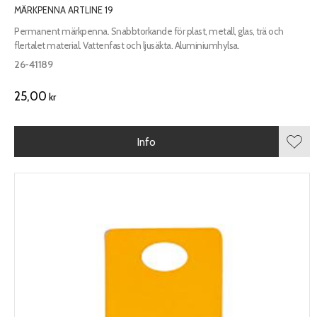
MÄRKPENNA ARTLINE 19
Permanent märkpenna. Snabbtorkande för plast, metall, glas, trä och
flertalet material. Vattenfast och ljusäkta. Aluminiumhylsa.
26-41189
25,00
kr
Info
Lägg 