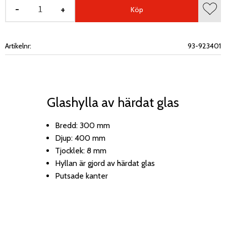
-
+
Köp
Lägg 
Artikelnr
93-923401
Glashylla av härdat glas
Bredd: 300 mm
Djup: 400 mm
Tjocklek: 8 mm
Hyllan är gjord av härdat glas
Putsade kanter