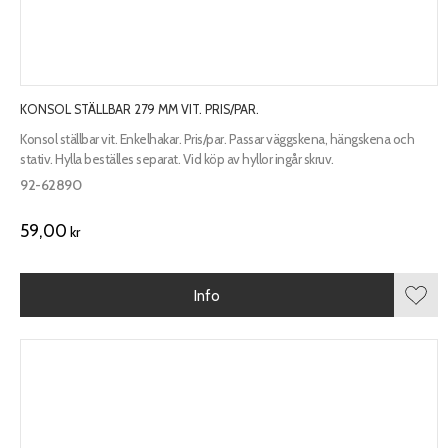
KONSOL STÄLLBAR 279 MM VIT. PRIS/PAR.
Konsol ställbar vit. Enkelhakar. Pris/par. Passar väggskena, hängskena och
stativ. Hylla beställes separat. Vid köp av hyllor ingår skruv.
92-62890
59,00
kr
Info
Lägg 