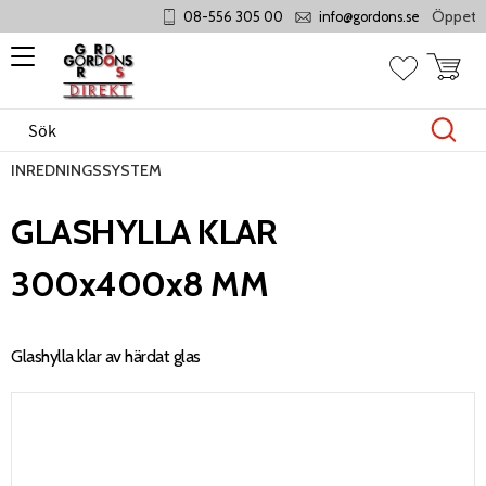
Öppet månd
08-556 305 00
info@gordons.se
Meny
Kundvag
Favoriter
INREDNINGSSYSTEM
GLASHYLLA KLAR
300x400x8 MM
Glashylla klar av härdat glas