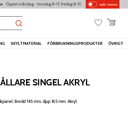
Öppet måndag - torsdag 8-17, fredag 8-15
se
exkl. moms
Pr
is
er
Kundvagn
Favoriter
vi
sa
s
ING
SKYLTMATERIAL
FÖRBRUKNINGSPRODUKTER
ÖVRIGT
LLARE SINGEL AKRYL
pårpanel. Bredd 145 mm, djup 165 mm. Akryl.