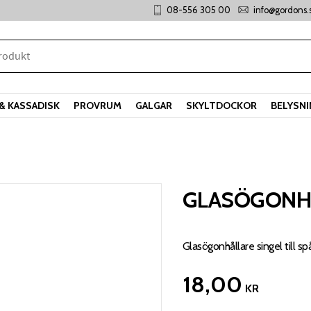
08-556 305 00
info@gordons.
& KASSADISK
PROVRUM
GALGAR
SKYLTDOCKOR
BELYSN
GLASÖGONHÅ
Glasögonhållare singel till s
18,00
KR