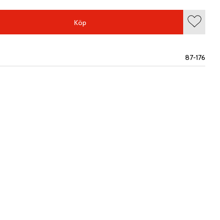
Köp
Lägg till
87-176