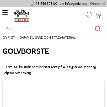
Öppet måndag -
08-556 305 00
info@gordons.se
Meny
Kundvag
Favoriter
ÖVRIGT
DAMMSUGARE OCH STÄDMATERIAL
GOLVBORSTE
60 cm. Mjuka strån som borstar rent på alla typer av underlag.
Följsam och smidig.