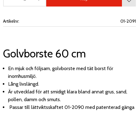
Lägg 
Artikelnr
01-2091
Golvborste 60 cm
En mjuk och följsam, golvborste med tät borst för
inomhusmiljö.
Lång livslängd.
Är utvecklad för att smidigt klara bland annat grus, sand,
pollen, damm och smuts.
Passar till lättviktsskaftet 01-2090 med patenterad gänga