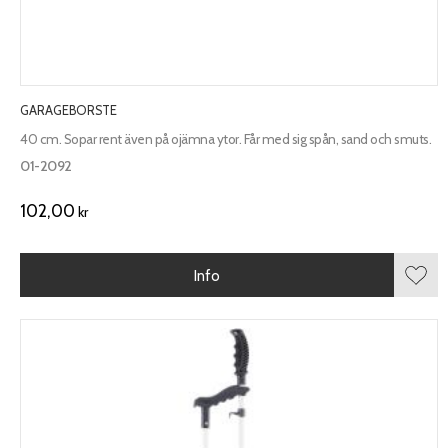
GARAGEBORSTE
40 cm. Sopar rent även på ojämna ytor. Får med sig spån, sand och smuts.
01-2092
102,00
kr
Info
Lägg 