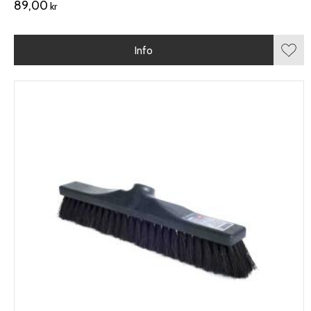
89,00
kr
Info
Lägg 