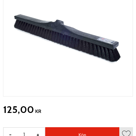
125,00
KR
-
+
Köp