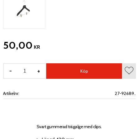
50,00
KR
-
+
Köp
Lägg 
Artikelnr
27-92689..
Svart gummerad trägalge med clips.