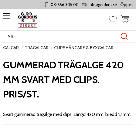
Öppet månd
08-556 305 00
info@gordons.se
Meny
Kundvag
Favoriter
GALGAR
TRÄGALGAR
CLIPSHÄNGARE & BYXGALGAR
GUMMERAD TRÄGALGE 420
MM SVART MED CLIPS.
PRIS/ST.
Svart gummerad trägalge med clips. Längd 420 mm, bredd 13 mm.