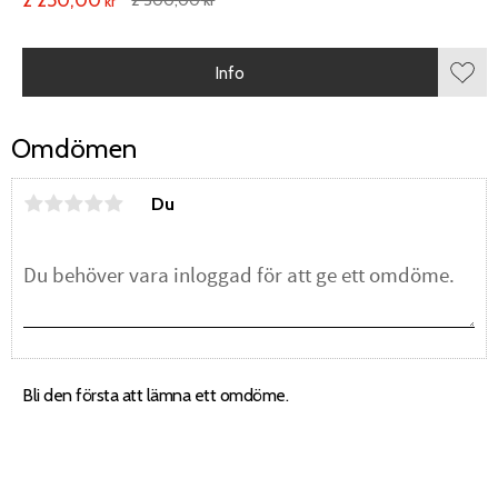
2 500,00
kr
kr
Info
Lägg 
Omdömen
Du
Bli den första att lämna ett omdöme.