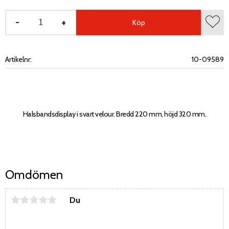
-
+
Köp
Lägg 
Artikelnr
10-09589
Halsbandsdisplay i svart velour. Bredd 220 mm, höjd 320 mm.
Omdömen
Du