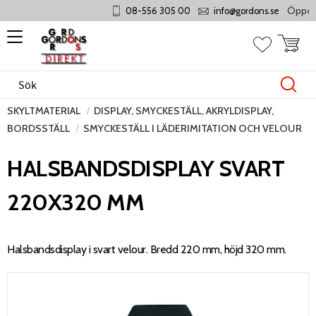
Öppet m
08-556 305 00
info@gordons.se
Meny
Kundvag
Favoriter
SKYLTMATERIAL
DISPLAY, SMYCKESTÄLL, AKRYLDISPLAY,
BORDSSTÄLL
SMYCKESTÄLL I LÄDERIMITATION OCH VELOUR
HALSBANDSDISPLAY SVART
220X320 MM
Halsbandsdisplay i svart velour. Bredd 220 mm, höjd 320 mm.