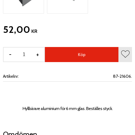
52,00
KR
-
+
Köp
Lägg 
Artikelnr
87-21606.
Hyllbärare aluminium för 6 mm glas. Beställes styck.
Omdömen