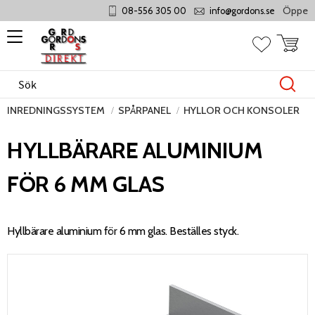
Öppet må
08-556 305 00
info@gordons.se
Meny
Kundvag
Favoriter
INREDNINGSSYSTEM
SPÅRPANEL
HYLLOR OCH KONSOLER
HYLLBÄRARE ALUMINIUM
FÖR 6 MM GLAS
Hyllbärare aluminium för 6 mm glas. Beställes styck.