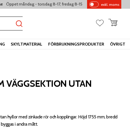
Öppet måndag - torsdag 8-17, fredag 8-15
se
exkl. moms
Pr
is
er
Kundvagn
Favoriter
vi
sa
s
ING
SKYLTMATERIAL
FÖRBRUKNINGSPRODUKTER
ÖVRIGT
MM VÄGGSEKTION UTAN
an hyllor med zinkade rör och kopplingar. Höjd 1755 mm, bredd
byggas i andra mått.