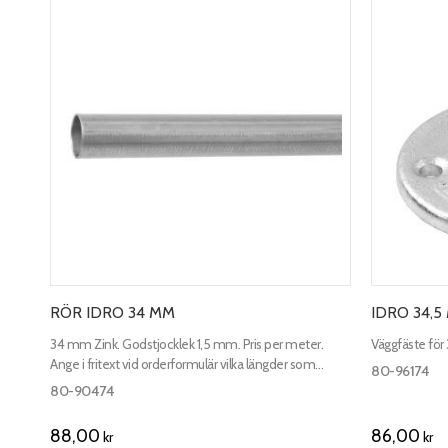
RÖR IDRO 34 MM
IDRO 34,
34 mm Zink. Godstjocklek 1,5 mm. Pris per meter.
Väggfäste för
Ange i fritext vid orderformulär vilka längder som
80-96174
önskas. Max längd 3000 mm.
80-90474
88,00
86,00
kr
kr