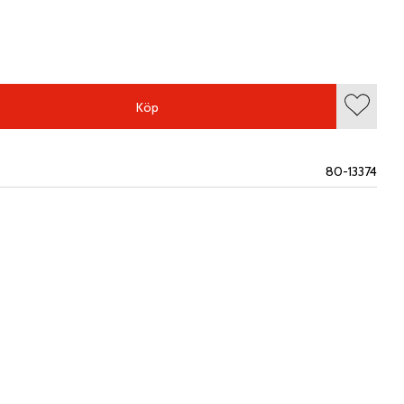
Köp
Lägg till
80-13374