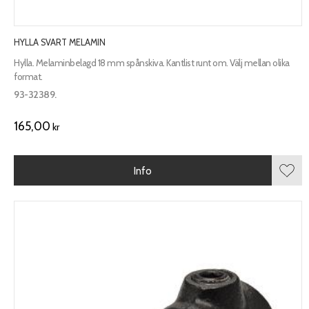
HYLLA SVART MELAMIN
Hylla. Melaminbelagd 18 mm spånskiva. Kantlist runt om. Välj mellan olika
format.
93-32389.
165,00
kr
Info
Lägg 