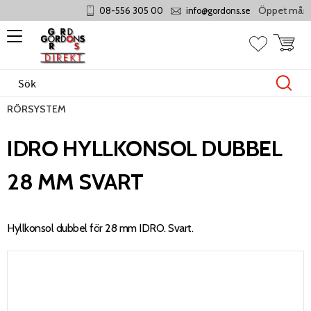
Öppet måndag -
08-556 305 00
info@gordons.se
Meny
Kundvag
Favoriter
RÖRSYSTEM
IDRO HYLLKONSOL DUBBEL
28 MM SVART
Hyllkonsol dubbel för 28 mm IDRO. Svart.