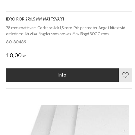
IDRO RÖR 27x1,5 MM MATTSVART
28 mm mattsvart. Godstjocklek 1,5 mm. Pris per meter. Ange i fritext vid
orderformulär vilka längder som önskas. Max längd 3000 mm.
80-80489
110,00
kr
Info
Lägg 