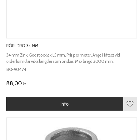
RÖR IDRO 34 MM
34 mm Zink. Godstjocklek 1,5 mm. Pris per meter. Ange i fritext vid
orderformulär vilka längder som önskas. Max längd 3000 mm.
80-90474
88,00
kr
Info
Lägg 