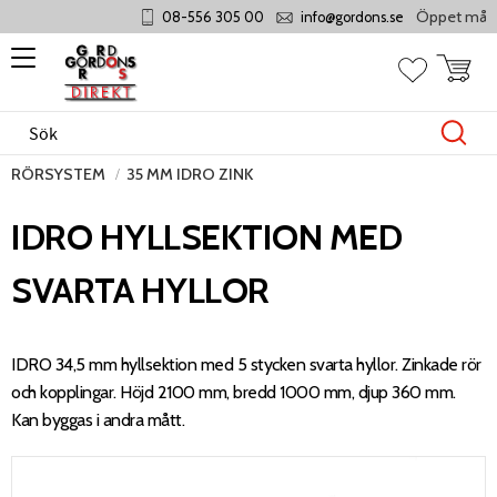
Öppet måndag -
08-556 305 00
info@gordons.se
Meny
Kundvag
Favoriter
RÖRSYSTEM
35 MM IDRO ZINK
IDRO HYLLSEKTION MED
SVARTA HYLLOR
IDRO 34,5 mm hyllsektion med 5 stycken svarta hyllor. Zinkade rör
och kopplingar. Höjd 2100 mm, bredd 1000 mm, djup 360 mm.
Kan byggas i andra mått.