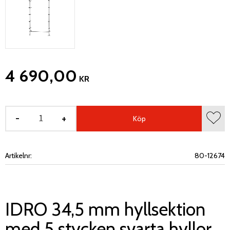
4 690,00
KR
-
+
Köp
Lägg 
Artikelnr
80-12674
IDRO 34,5 mm hyllsektion
med 5 stycken svarta hyllor