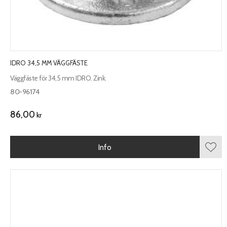
IDRO 34,5 MM VÄGGFÄSTE
Väggfäste för 34,5 mm IDRO. Zink.
80-96174
86,00
kr
Info
Lägg 