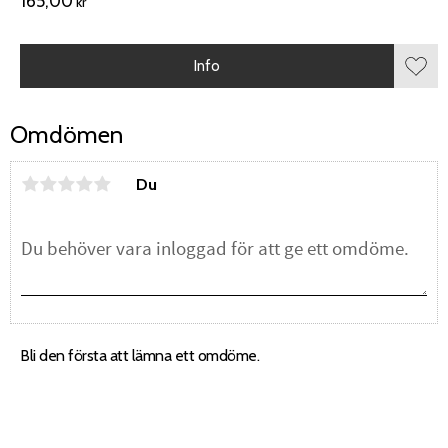
165,00
kr
Info
Lägg 
Omdömen
Du
Bli den första att lämna ett omdöme.