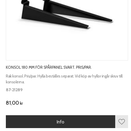
KONSOL 180 MM FÖR SPÅRPANEL SVART. PRIS/PAR.
Rak konsol. Pris/par. Hylla beställes separat. Vid köp av hyllor ingår skruv till
konsolerna.
87-21289
81,00
kr
Info
Lägg 