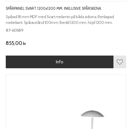
SPÅRPANEL SVART 1200x1200 MM. INKLUSIVE SPÅRSKENA.
Spårad 18 mm MDF med Svart melamin på båda sidorna. Renkapad
nederkant. Spåravstånd 100mm. Bredd 1200 mm, höjd 1200 mm.
87-60589
855,00
kr
Info
Lägg 