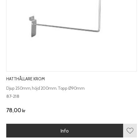
HATTHÅLLARE KROM
Djup 250mm, höjd 200mm. Topp Ø90mm
87-218
78,00
kr
Info
Lägg 