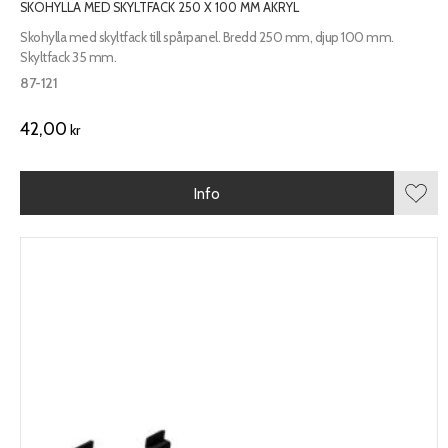
SKOHYLLA MED SKYLTFACK 250 X 100 MM AKRYL
Skohylla med skyltfack till spårpanel. Bredd 250 mm, djup 100 mm.
Skyltfack 35 mm.
87-121
42,00
kr
Info
Lägg 