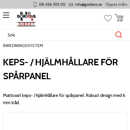
Öppet måndag - t
08-556 305 00
info@gordons.se
Meny
Kundvag
Favoriter
INREDNINGSSYSTEM
KEPS- / HJÄLMHÅLLARE FÖR
SPÅRPANEL
Mattsvart keps- / hjälmhållare för spårpanel. Robust design med 6
mm tråd.