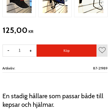
125,00
KR
-
+
Köp
Lägg 
Artikelnr
87-21989
En stadig hållare som passar både till
kepsar och hjälmar.