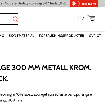
Öppet måndag - torsdag 8-17, fredag 8-15
se
exkl. moms
Pr
is
er
Kundvagn
Favoriter
vi
sa
s
ING
SKYLTMATERIAL
FÖRBRUKNINGSPRODUKTER
ÖVRIGT
LGE 300 MM METALL KROM.
CK.
ackning är 10% rabatt avdraget i priset. Justerbar clipshängare.
. Längd 300 mm.