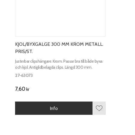
KJOL/BYXGALGE 300 MM KROM METALL.
PRIS/ST.
Justerbar clipshängare. Krom. Passar bra till både byxa
och kjol. Antiglidbelagda clips. Längd 300 mm.
27-63073
7,60
kr
Info
Lägg till i favorite