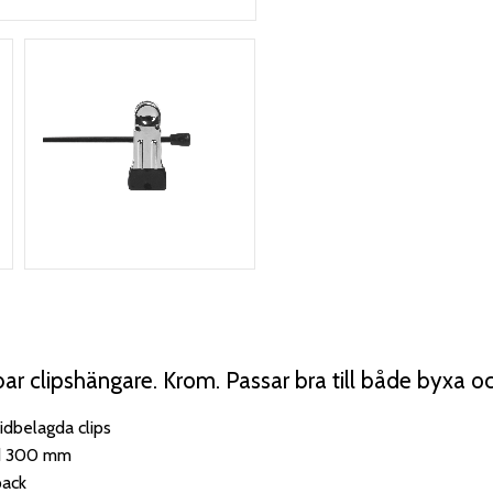
bar clipshängare. Krom. Passar bra till både byxa oc
idbelagda clips
d 300 mm
ack