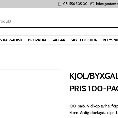
08-556 305 00
info@gordons.
& KASSADISK
PROVRUM
GALGAR
SKYLTDOCKOR
BELYSN
KJOL/BYXGA
PRIS 100-PA
100-pack. Vid köp av hel förp
Krom. Antiglidbelagda clips