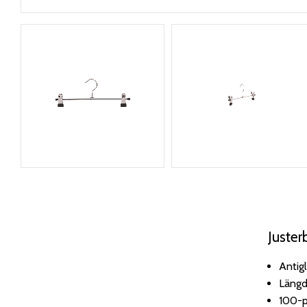
Juster
Antigl
Läng
100-p