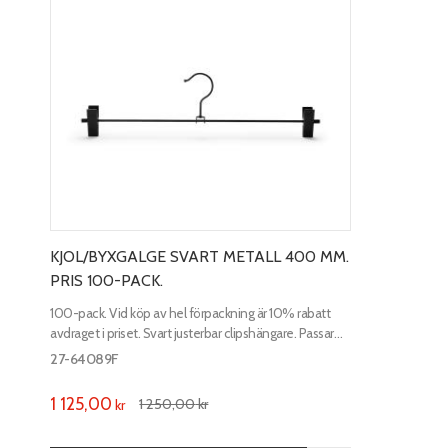
KJOL/BYXGALGE SVART METALL 400 MM.
PRIS 100-PACK.
100-pack. Vid köp av hel förpackning är 10% rabatt
avdraget i priset. Svart justerbar clipshängare. Passar
bra till både byxa och kjol. Längd 400 mm.
27-64089F
1 125,00
1 250,00
kr
kr