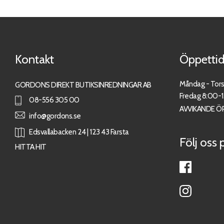
Kontakt
Öppettid
Måndag - Tor
GORDONS DIREKT BUTIKSINREDNINGAR AB
Fredag 8:00-
08-556 305 00
AVVIKANDE Ö
info@gordons.se
Edsvallabacken 24 | 123 43 Farsta
Följ oss 
HITTA HIT