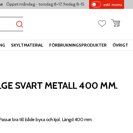
Öppet måndag - torsdag 8-17, fredag 8-15
se
exkl. moms
Pr
is
er
Kundvagn
Favoriter
vi
sa
s
ING
SKYLTMATERIAL
FÖRBRUKNINGSPRODUKTER
ÖVRIGT
LGE SVART METALL 400 MM.
 Passar bra till både byxa och kjol. Längd 400 mm.