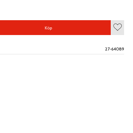
Köp
Lägg till
27-64089