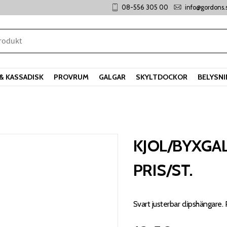
08-556 305 00
info@gordons.
& KASSADISK
PROVRUM
GALGAR
SKYLTDOCKOR
BELYSN
KJOL/BYXGA
PRIS/ST.
Svart justerbar clipshängare.