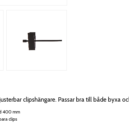
justerbar clipshängare. Passar bra till både byxa oc
d 400 mm
bara clips