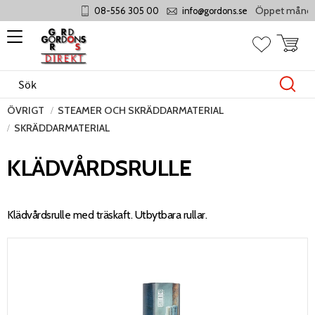
Öppet måndag - t
08-556 305 00
info@gordons.se
Meny
Kundvag
Favoriter
ÖVRIGT
STEAMER OCH SKRÄDDARMATERIAL
SKRÄDDARMATERIAL
KLÄDVÅRDSRULLE
Klädvårdsrulle med träskaft. Utbytbara rullar.