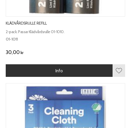
KLÄDVÅRDSRULLE REFILL
2-pack. Passar Klädvårdsrulle 01-1010.
01-1011
30,00
kr
Info
Lägg 