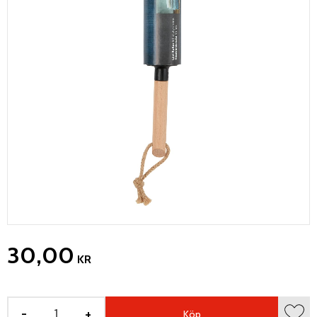
30,00
KR
-
+
Köp