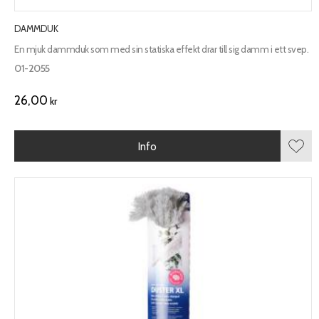
DAMMDUK
En mjuk dammduk som med sin statiska effekt drar till sig damm i ett svep.
01-2055
26,00
kr
Info
Lägg 