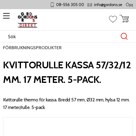
Öppet 
08-556 305 00
info@gordons.se
Meny
Kundvag
Favoriter
FÖRBRUKNINGSPRODUKTER
KVITTORULLE KASSA 57/32/12
MM. 17 METER. 5-PACK.
Kvittorulle thermo för kassa. Bredd 57 mm, Ø32 mm, hylsa 12 mm.
17 meter/rulle. 5-pack.