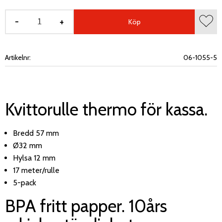
-
+
Köp
Lägg 
Artikelnr
06-1055-5
Kvittorulle thermo för kassa.
Bredd 57 mm
Ø32 mm
Hylsa 12 mm
17 meter/rulle
5-pack
BPA fritt papper. 10års