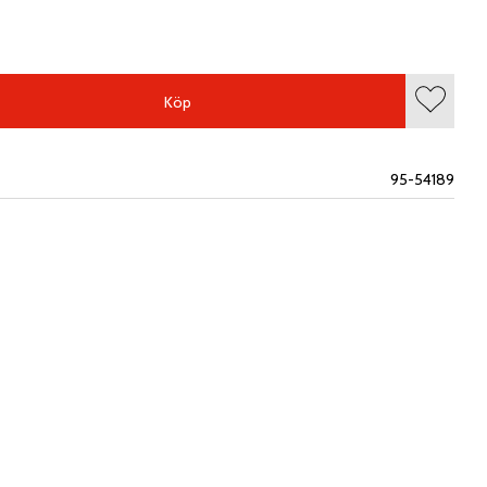
Köp
Lägg till
95-54189