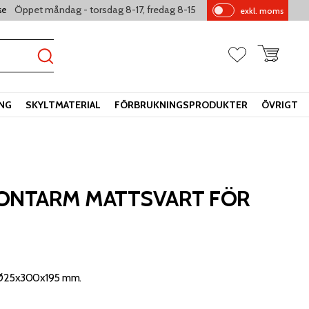
Öppet måndag - torsdag 8-17, fredag 8-15
se
exkl. moms
Pr
is
er
Kundvagn
Favoriter
vi
sa
s
ING
SKYLTMATERIAL
FÖRBRUKNINGSPRODUKTER
ÖVRIGT
ONTARM MATTSVART FÖR
Ø25x300x195 ​mm.