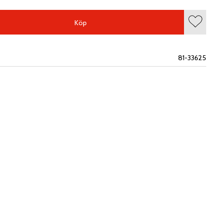
Köp
Lägg till
81-33625