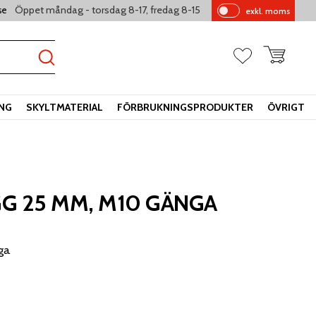
Öppet måndag - torsdag 8-17, fredag 8-15
se
exkl. moms
Pr
is
er
Kundvagn
Favoriter
vi
sa
s
ING
SKYLTMATERIAL
FÖRBRUKNINGSPRODUKTER
ÖVRIGT
G 25 MM, M10 GÄNGA
ga.