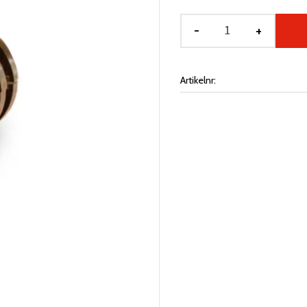
-
+
Artikelnr