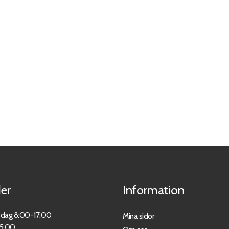
er
Information
sdag 8:00-17:00
Mina sidor
15:00