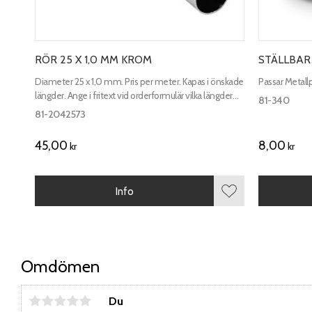
RÖR 25 X 1,0 MM KROM
STÄLLBAR
Diameter 25 x 1,0 mm. Pris per meter. Kapas i önskade
Passar Metallp
längder. Ange i fritext vid orderformulär vilka längder
81-340
som önskas. Max längd 3000 mm.
81-2042573
45,00
8,00
kr
kr
Info
Lägg till i favorite
Omdömen
Du