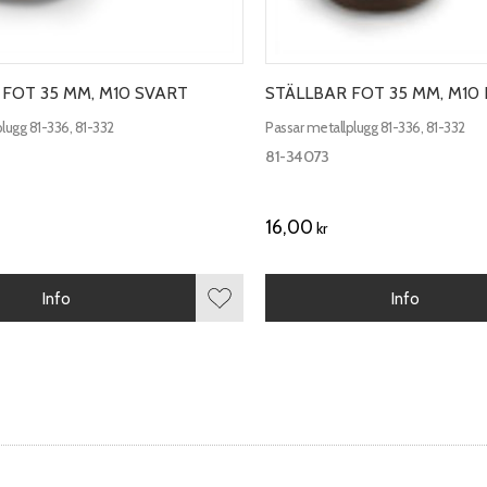
 FOT 35 MM, M10 SVART
STÄLLBAR FOT 35 MM, M10
lugg 81-336, 81-332
Passar metallplugg 81-336, 81-332
81-34073
16,00
kr
Info
Info
r
Lägg till i favoriter