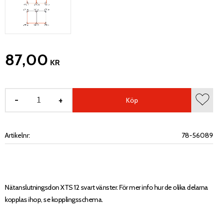
87,00
KR
-
+
Köp
Lägg 
Artikelnr
78-56089
Nätanslutningsdon XTS 12 svart vänster. För mer info hur de olika delarna
kopplas ihop, se kopplingsschema.