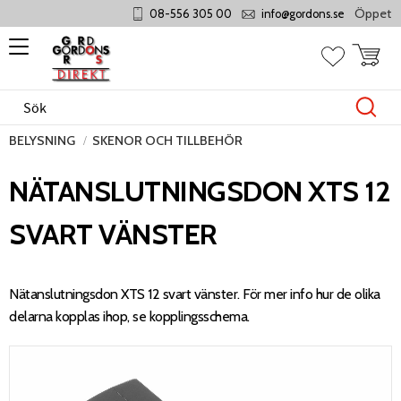
Öppet mån
08-556 305 00
info@gordons.se
Meny
Kundvag
Favoriter
BELYSNING
SKENOR OCH TILLBEHÖR
NÄTANSLUTNINGSDON XTS 12
SVART VÄNSTER
Nätanslutningsdon XTS 12 svart vänster. För mer info hur de olika
delarna kopplas ihop, se kopplingsschema.