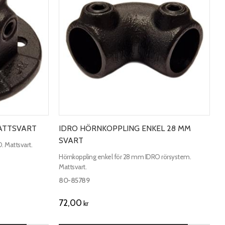
ATTSVART
IDRO HÖRNKOPPLING ENKEL 28 MM
SVART
 Mattsvart.
Hörnkoppling enkel för 28 mm IDRO rörsystem.
Mattsvart.
80-85789
72,00
kr