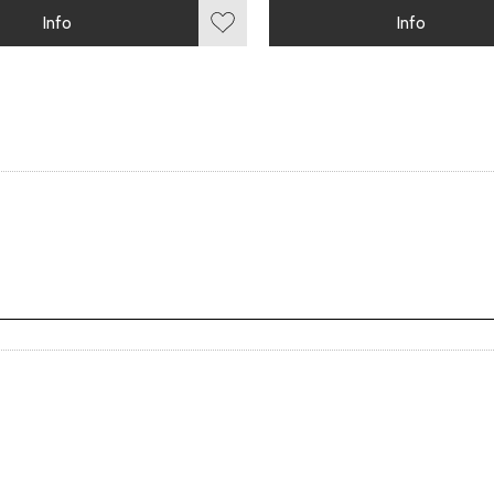
Info
Info
r
Lägg till i favoriter