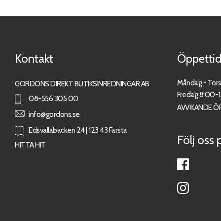
Kontakt
Öppettid
Måndag - Tor
GORDONS DIREKT BUTIKSINREDNINGAR AB
Fredag 8:00-
08-556 305 00
AVVIKANDE Ö
info@gordons.se
Edsvallabacken 24 | 123 43 Farsta
Följ oss 
HITTA HIT