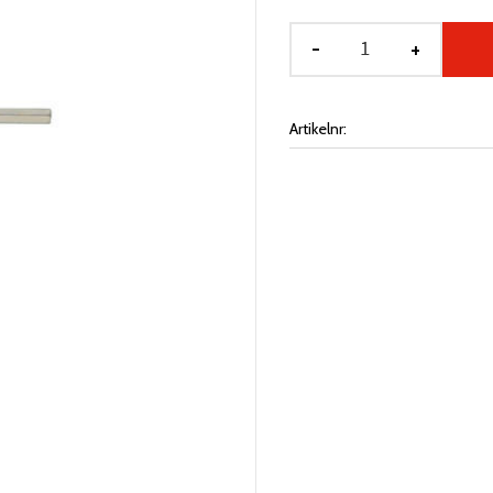
-
+
Artikelnr