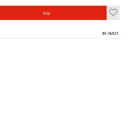
Köp
Lägg till
81-76107..