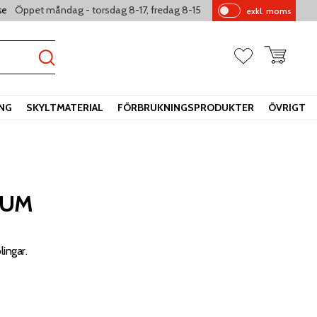
Öppet måndag - torsdag 8-17, fredag 8-15
se
exkl. moms
Pr
is
er
Kundvagn
Favoriter
vi
sa
s
ING
SKYLTMATERIAL
FÖRBRUKNINGSPRODUKTER
ÖVRIGT
TUM
ingar.