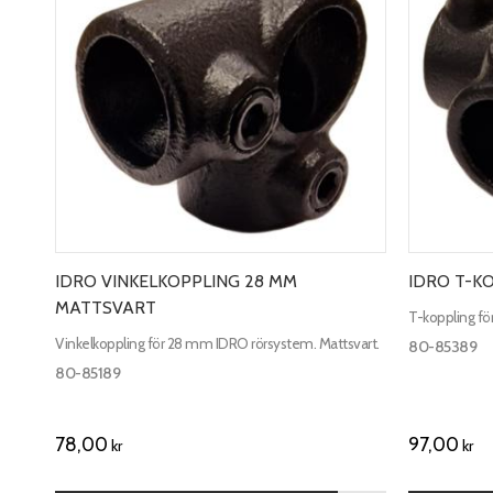
IDRO VINKELKOPPLING 28 MM
IDRO T-K
MATTSVART
T-koppling fö
Vinkelkoppling för 28 mm IDRO rörsystem. Mattsvart.
80-85389
80-85189
78,00
97,00
kr
kr