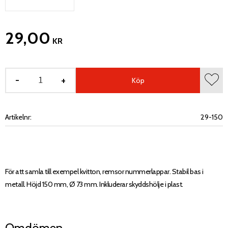
29,00
KR
-
+
Köp
Lägg 
Artikelnr
29-150
För att samla till exempel kvitton, remsor nummerlappar. Stabil bas i
metall. Höjd 150 mm, Ø 73 mm. Inkluderar skyddshölje i plast.
Omdömen