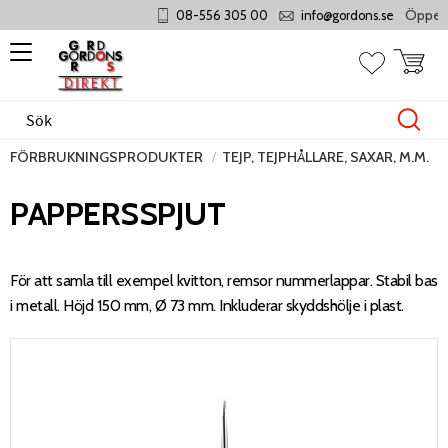
Öppet m
08-556 305 00
info@gordons.se
Meny
Kundvag
Favoriter
FÖRBRUKNINGSPRODUKTER
TEJP, TEJPHÅLLARE, SAXAR, M.M.
PAPPERSSPJUT
För att samla till exempel kvitton, remsor nummerlappar. Stabil bas
i metall. Höjd 150 mm, Ø 73 mm. Inkluderar skyddshölje i plast.