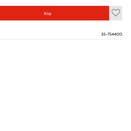
Köp
Lägg till
35-754400