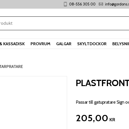
08-556 305 00
info@gordons.
& KASSADISK
PROVRUM
GALGAR
SKYLTDOCKOR
BELYSN
TARPRATARE
PLASTFRON
Passar till gatupratare Sign o
205,00
KR