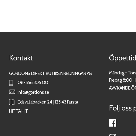
Kontakt
Öppettid
Måndag - Tor
GORDONS DIREKT BUTIKSINREDNINGAR AB
Fredag 8:00-
08-556 305 00
AVVIKANDE Ö
info@gordons.se
Edsvallabacken 24 | 123 43 Farsta
Följ oss 
HITTA HIT