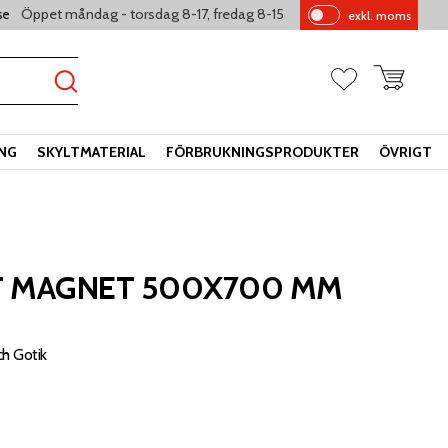
Öppet måndag - torsdag 8-17, fredag 8-15
se
exkl. moms
Pr
is
er
Kundvagn
Favoriter
vi
sa
s
ING
SKYLTMATERIAL
FÖRBRUKNINGSPRODUKTER
ÖVRIGT
T MAGNET 500X700 MM
ch Gotik