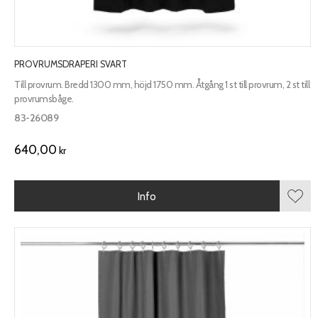
PROVRUMSDRAPERI SVART
Till provrum. Bredd 1300 mm, höjd 1750 mm. Åtgång 1 st till provrum, 2 st till
provrumsbåge.
83-26089
640,00
kr
Info
Lägg 