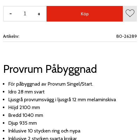
-
+
Köp
Lägg 
Artikelnr
80-26289
Provrum Påbyggnad
För påbyggnad av Provrum Singel/Start.
Idro 28 mm svart
Ljusgrå provrumsvägg i ljusgrå 12 mm melaminskiva
Höjd 2100 mm
Bredd 1040 mm
Djup 935 mm
Inklusive 10 stycken ring och nypa
Inklusive 2 stycken svarta krokar