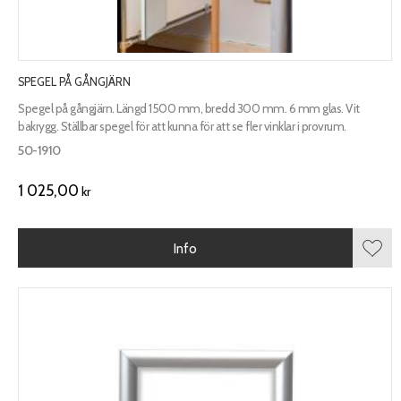
SPEGEL PÅ GÅNGJÄRN
Spegel på gångjärn. Längd 1500 mm, bredd 300 mm. 6 mm glas. Vit
bakrygg. Ställbar spegel för att kunna för att se fler vinklar i provrum.
50-1910
1 025,00
kr
Info
Lägg 