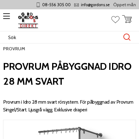
Öppet måndag - t
08-556 305 00
info@gordons.se
Meny
Kundvag
Favoriter
PROVRUM
PROVRUM PÅBYGGNAD IDRO
28 MM SVART
Provrum i Idro 28 mm svart rörsystem. För påbyggnad av Provrum
Singel/Start. Ljusgrå vägg. Exklusive draperi