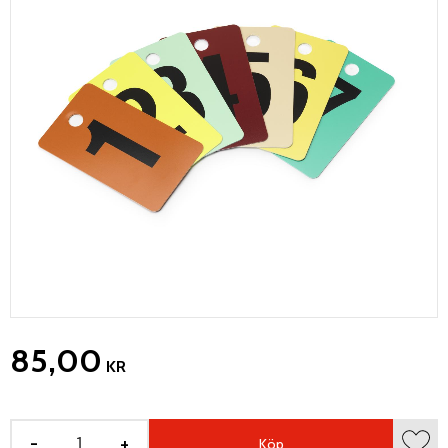
85,00
KR
-
+
Köp