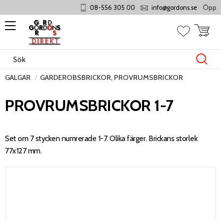
Öppet m
08-556 305 00
info@gordons.se
Meny
Kundvag
Favoriter
GALGAR
GARDEROBSBRICKOR, PROVRUMSBRICKOR
PROVRUMSBRICKOR 1-7
Set om 7 stycken numrerade 1-7. Olika färger. Brickans storlek
77x127 mm.