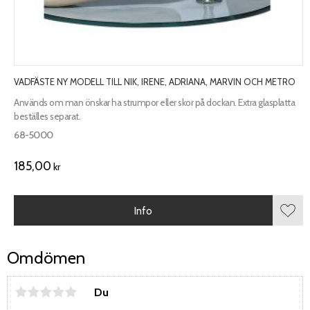
VADFÄSTE NY MODELL TILL NIK, IRENE, ADRIANA, MARVIN OCH METRO
Används om man önskar ha strumpor eller skor på dockan. Extra glasplatta
beställes separat.
68-5000
185,00
kr
Info
Lägg 
Omdömen
Du