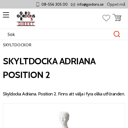
Öppet måndag 
08-556 305 00
info@gordons.se
Meny
Kundvag
Favoriter
SKYLTDOCKOR
SKYLTDOCKA ADRIANA
POSITION 2
Skyldocka Adriana. Position 2. Finns att välja i fyra olika utföranden.