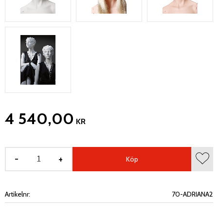
4 540,00
KR
-
+
Köp
Lägg 
Artikelnr
70-ADRIANA2