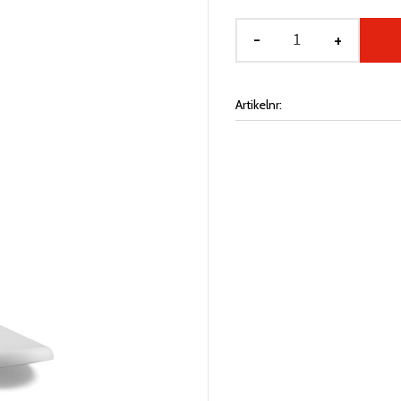
-
+
Artikelnr