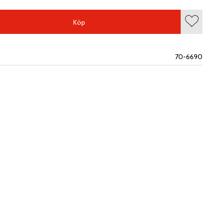
Köp
Lägg till
70-6690