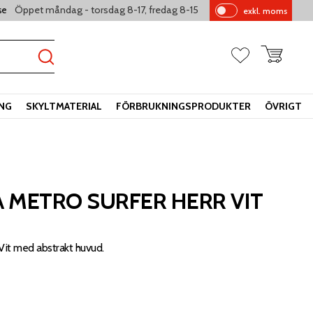
Öppet måndag - torsdag 8-17, fredag 8-15
se
exkl. moms
Pr
is
er
Kundvagn
Favoriter
vi
sa
s
ING
SKYLTMATERIAL
FÖRBRUKNINGSPRODUKTER
ÖVRIGT
 METRO SURFER HERR VIT
 Vit med abstrakt huvud.