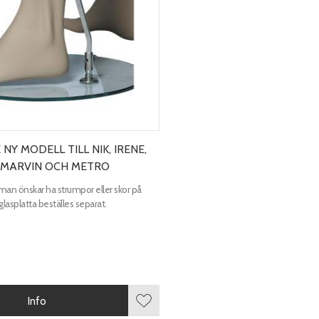
NY MODELL TILL NIK, IRENE,
 MARVIN OCH METRO
n önskar ha strumpor eller skor på
glasplatta beställes separat.
Info
r
Lägg till i favoriter