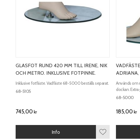
GLASFOT RUND 420 MM TILL IRENE, NIK
VADFÄSTE 
OCH METRO. INKLUSIVE FOTPINNE.
ADRIANA,
Inklusive fotfäste. Vadfäste 68-5000 beställs separat.
Används om ma
dockan. Extra 
68-5105
68-5000
745,00
185,00
kr
kr
Info
Lägg till i favorite