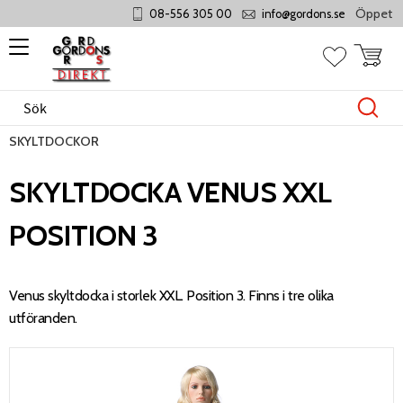
Öppet månd
08-556 305 00
info@gordons.se
Meny
Kundvag
Favoriter
SKYLTDOCKOR
SKYLTDOCKA VENUS XXL
POSITION 3
Venus skyltdocka i storlek XXL. Position 3. Finns i tre olika
utföranden.