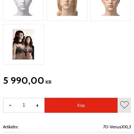
5 990,00
KR
-
+
Köp
Lägg 
Artikelnr
70-VenusXXL3