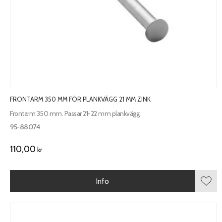
FRONTARM 350 MM FÖR PLANKVÄGG 21 MM ZINK
Frontarm 350 mm. Passar 21-22 mm plankvägg.
95-88074
110,00
kr
Info
Lägg 