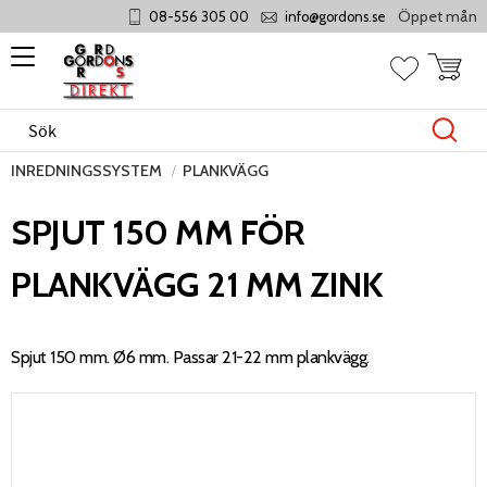
Öppet måndag - 
08-556 305 00
info@gordons.se
Meny
Kundvag
Favoriter
INREDNINGSSYSTEM
PLANKVÄGG
SPJUT 150 MM FÖR
PLANKVÄGG 21 MM ZINK
Spjut 150 mm. Ø6 mm. Passar 21-22 mm plankvägg.