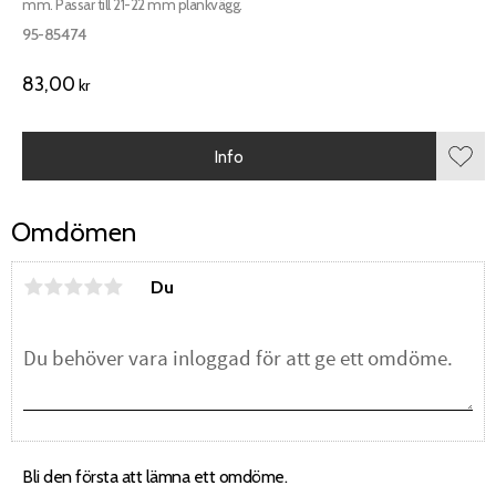
mm. Passar till 21-22 mm plankvägg.
95-85474
83,00
kr
Info
Lägg 
Omdömen
Du
Bli den första att lämna ett omdöme.