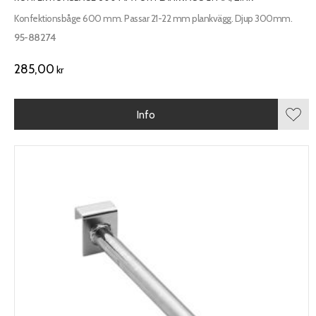
Konfektionsbåge 600 mm. Passar 21-22 mm plankvägg. Djup 300mm.
95-88274
285,00
kr
Info
Lägg 