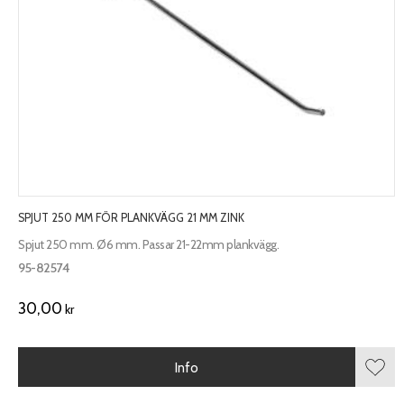
SPJUT 250 MM FÖR PLANKVÄGG 21 MM ZINK
Spjut 250 mm. Ø6 mm. Passar 21-22mm plankvägg.
95-82574
30,00
kr
Info
Lägg 