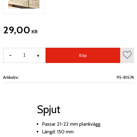
29,00
KR
-
+
Köp
Lägg 
Artikelnr
95-81574
Spjut
Passar 21-22 mm plankvägg
Längd: 150 mm