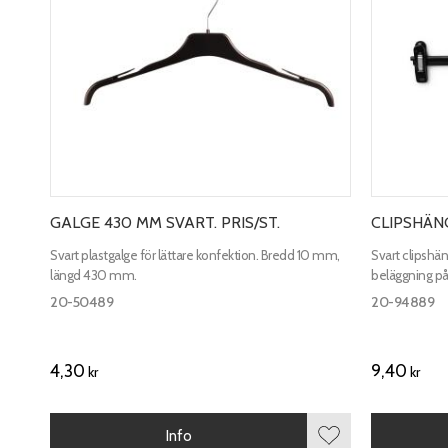
GALGE 430 MM SVART. PRIS/ST.
CLIPSHÄNG
Svart plastgalge för lättare konfektion. Bredd 10 mm,
Svart clipshä
längd 430 mm.
beläggning på 
20-50489
20-94889
4,30
9,40
kr
kr
Info
Lägg till i favorite