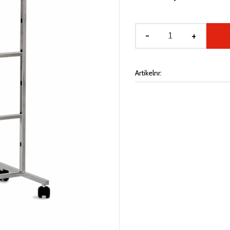
-
+
Artikelnr