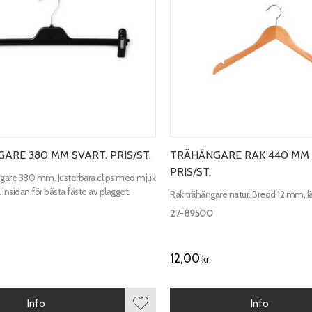
ARE 380 MM SVART. PRIS/ST.
TRÄHÄNGARE RAK 440 MM 
PRIS/ST.
ngare 380 mm. Justerbara clips med mjuk
insidan för bästa fäste av plagget.
Rak trähängare natur. Bredd 12 mm,
27-89500
12,00
kr
Info
Info
r
Lägg till i favoriter