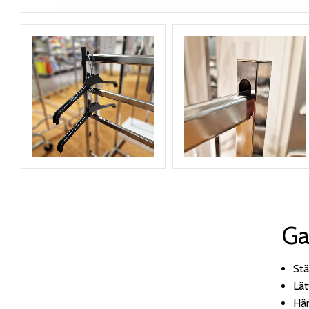
Ga
Stä
Lät
Hä