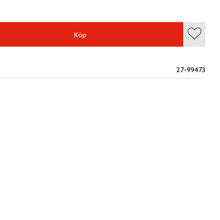
Köp
Lägg till
27-99473