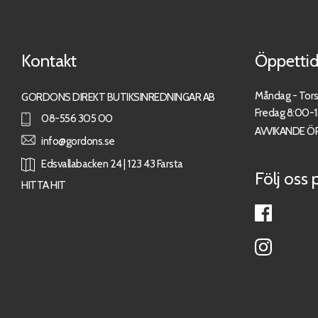
Kontakt
Öppettid
Måndag - Tor
GORDONS DIREKT BUTIKSINREDNINGAR AB
Fredag 8:00-
08-556 305 00
AVVIKANDE Ö
info@gordons.se
Edsvallabacken 24 | 123 43 Farsta
Följ oss 
HITTA HIT