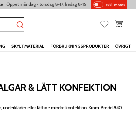
Öppet måndag - torsdag 8-17, fredag 8-15
se
exkl. moms
Pr
is
er
Kundvagn
Favoriter
vi
sa
s
ING
SKYLTMATERIAL
FÖRBRUKNINGSPRODUKTER
ÖVRIGT
ALGAR & LÄTT KONFEKTION
r, underkläder eller lättare mindre konfektion. Krom. Bredd 840