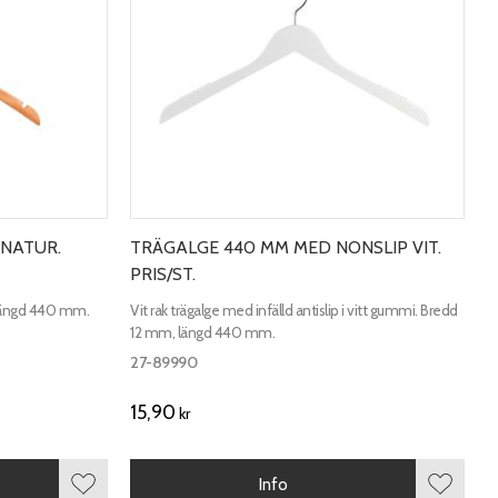
NATUR.
TRÄGALGE 440 MM MED NONSLIP VIT.
PRIS/ST.
 längd 440 mm.
Vit rak trägalge med infälld antislip i vitt gummi. Bredd
12 mm, längd 440 mm.
27-89990
15,90
kr
Info
Lägg till i favoriter
Lägg till