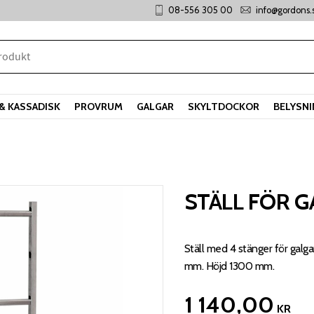
08-556 305 00
info@gordons.
& KASSADISK
PROVRUM
GALGAR
SKYLTDOCKOR
BELYSN
STÄLL FÖR G
Ställ med 4 stänger för galga
mm. Höjd 1300 mm.
1 140,00
KR