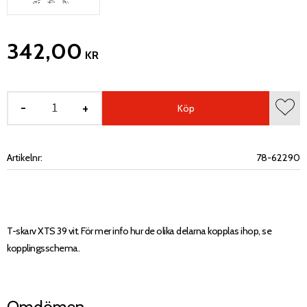
342,00
KR
-
+
Köp
Lägg 
Artikelnr
78-62290
T-skarv XTS 39 vit. För mer info hur de olika delarna kopplas ihop, se
kopplingsschema.
Omdömen