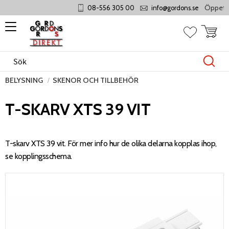
Öppet må
08-556 305 00
info@gordons.se
Meny
Kundvag
Favoriter
BELYSNING
SKENOR OCH TILLBEHÖR
T-SKARV XTS 39 VIT
T-skarv XTS 39 vit. För mer info hur de olika delarna kopplas ihop,
se kopplingsschema.