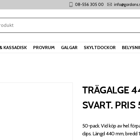
08-556 305 00
info@gordons.
& KASSADISK
PROVRUM
GALGAR
SKYLTDOCKOR
BELYSN
TRÄGALGE 4
SVART. PRIS
50-pack. Vid köp av hel förpa
clips. Längd 440 mm, bredd 