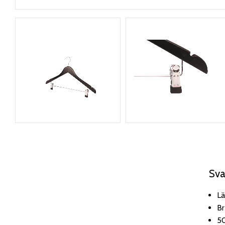
Sva
L
B
5