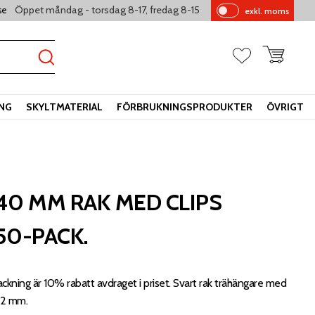
Öppet måndag - torsdag 8-17, fredag 8-15
se
exkl. moms
Pr
is
er
Kundvagn
Favoriter
vi
sa
s
ING
SKYLTMATERIAL
FÖRBRUKNINGSPRODUKTER
ÖVRIGT
40 MM RAK MED CLIPS
 50-PACK.
ckning är 10% rabatt avdraget i priset. Svart rak trähängare med
12 mm.