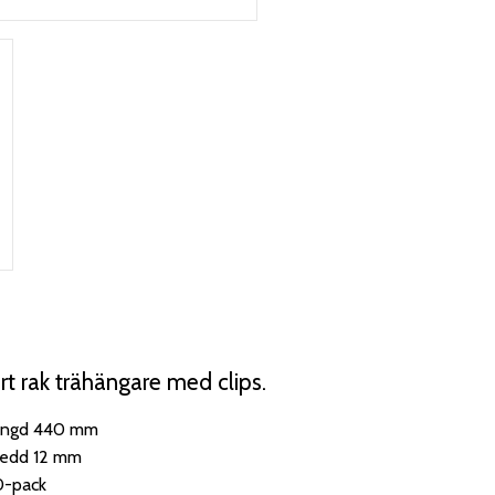
rt rak trähängare med clips.
ängd 440 mm
redd 12 mm
0-pack