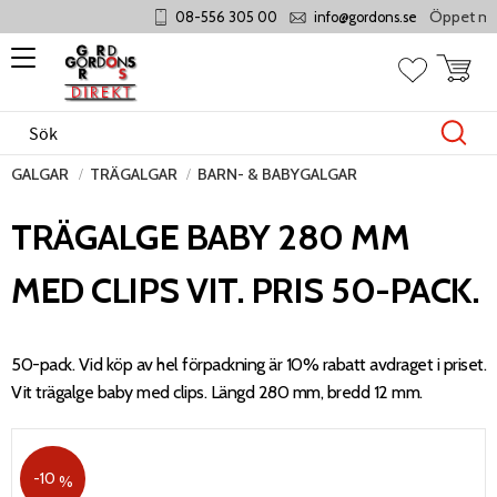
Öppet månd
08-556 305 00
info@gordons.se
Meny
Kundvag
Favoriter
GALGAR
TRÄGALGAR
BARN- & BABYGALGAR
TRÄGALGE BABY 280 MM
MED CLIPS VIT. PRIS 50-PACK.
50-pack. Vid köp av hel förpackning är 10% rabatt avdraget i priset.
Vit trägalge baby med clips. Längd 280 mm, bredd 12 mm.
10
%