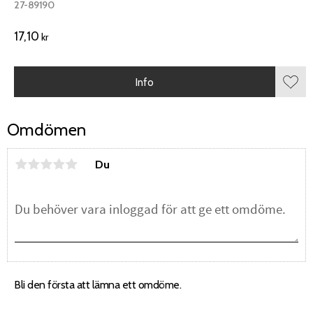
27-89190
17,10
kr
Info
Lägg 
Omdömen
Du
Bli den första att lämna ett omdöme.