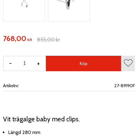
Nedsatt pris:
768,00
Ordinarie pris:
855,00
kr
KR
-
+
Köp
Lägg 
Artikelnr
27-89190F
Vit trägalge baby med clips.
Längd 280 mm