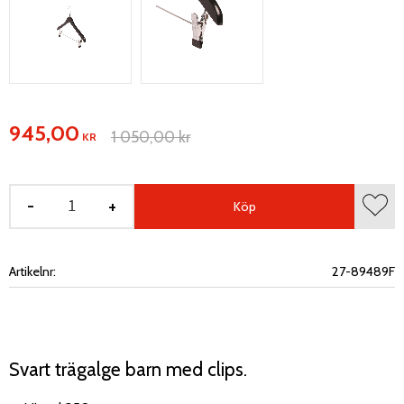
Nedsatt pris:
945,00
Ordinarie pris:
1 050,00
kr
KR
-
+
Köp
Lägg 
Artikelnr
27-89489F
Svart trägalge barn med clips.