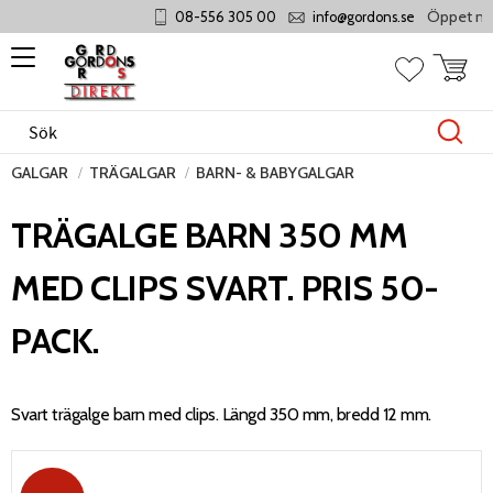
Öppet månda
08-556 305 00
info@gordons.se
Meny
Kundvag
Favoriter
GALGAR
TRÄGALGAR
BARN- & BABYGALGAR
TRÄGALGE BARN 350 MM
MED CLIPS SVART. PRIS 50-
PACK.
Svart trägalge barn med clips. Längd 350 mm, bredd 12 mm.