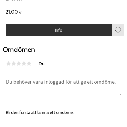
21,00
kr
Info
Lägg 
Omdömen
Du
Bli den första att lämna ett omdöme.