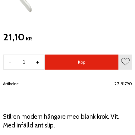
21,10
KR
-
+
Köp
Lägg 
Artikelnr
27-91790
Stilren modern hängare med blank krok. Vit.
Med infälld antislip.