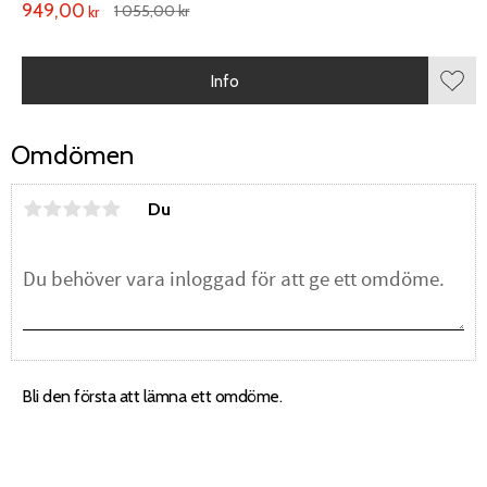
949,00
1 055,00
kr
kr
Info
Lägg 
Omdömen
Du
Bli den första att lämna ett omdöme.