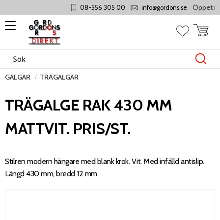
Öppet månd
08-556 305 00
info@gordons.se
Meny
Kundvag
Favoriter
GALGAR
TRÄGALGAR
TRÄGALGE RAK 430 MM
MATTVIT. PRIS/ST.
Stilren modern hängare med blank krok. Vit. Med infälld antislip.
Längd 430 mm, bredd 12 mm.