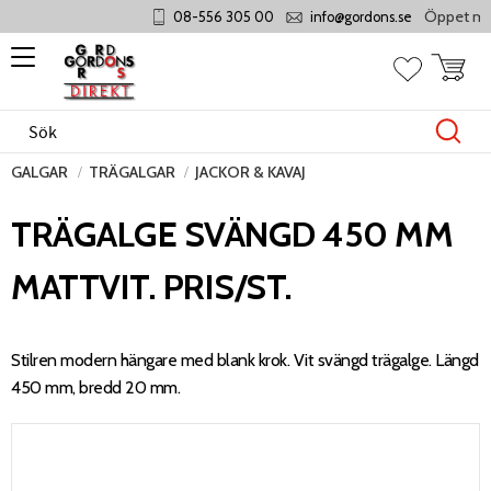
Öppet månda
08-556 305 00
info@gordons.se
Meny
Kundvag
Favoriter
GALGAR
TRÄGALGAR
JACKOR & KAVAJ
TRÄGALGE SVÄNGD 450 MM
MATTVIT. PRIS/ST.
Stilren modern hängare med blank krok. Vit svängd trägalge. Längd
450 mm, bredd 20 mm.