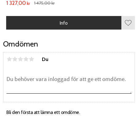
1 327,00
1 475,00
kr
kr
Info
Lägg 
Omdömen
Du
Bli den första att lämna ett omdöme.