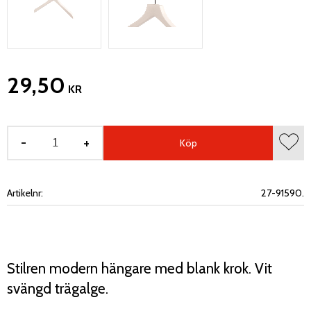
29,50
KR
-
+
Köp
Lägg 
Artikelnr
27-91590.
Stilren modern hängare med blank krok. Vit
svängd trägalge.