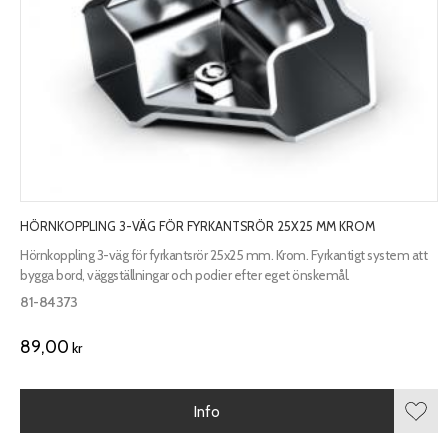
HÖRNKOPPLING 3-VÄG FÖR FYRKANTSRÖR 25X25 MM KROM
Hörnkoppling 3-väg för fyrkantsrör 25x25 mm. Krom. Fyrkantigt system att
bygga bord, väggställningar och podier efter eget önskemål.
81-84373
89,00
kr
Info
Lägg 