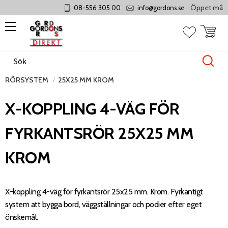
Öppet måndag - 
08-556 305 00
info@gordons.se
Meny
Kundvag
Favoriter
RÖRSYSTEM
25X25 MM KROM
X-KOPPLING 4-VÄG FÖR
FYRKANTSRÖR 25X25 MM
KROM
X-koppling 4-väg för fyrkantsrör 25x25 mm. Krom. Fyrkantigt
system att bygga bord, väggställningar och podier efter eget
önskemål.