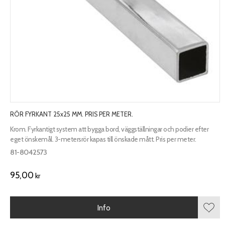
RÖR FYRKANT 25x25 MM. PRIS PER METER.
Krom. Fyrkantigt system att bygga bord, väggställningar och podier efter
eget önskemål. 3-metersrör kapas till önskade mått. Pris per meter.
81-8042573
95,00
kr
Info
Lägg 