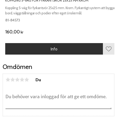
KOPPLING 5-VÄG FÖR FYRKANTSRÖR 25X25 MM KROM
Koppling 5-väg för fyrkantsrör 25x25 mm. Krom. Fyrkantigt system att bygga
bord, väggställningar och podier efter eget önskemål.
81-84573
160,00
kr
Info
Lägg 
Omdömen
Du