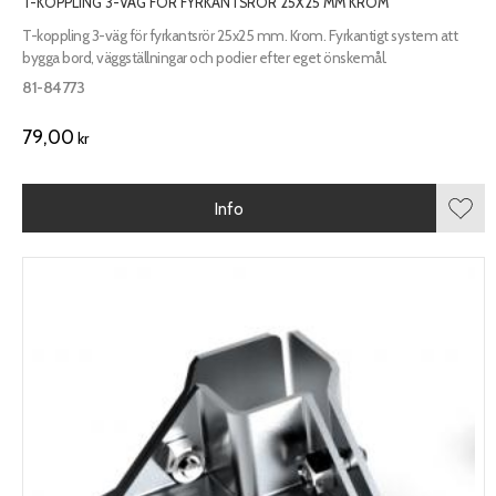
T-KOPPLING 3-VÄG FÖR FYRKANTSRÖR 25X25 MM KROM
T-koppling 3-väg för fyrkantsrör 25x25 mm. Krom. Fyrkantigt system att
bygga bord, väggställningar och podier efter eget önskemål.
81-84773
79,00
kr
Info
Lägg 