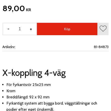
89,00
KR
-
+
Köp
Lägg 
Artikelnr
81-84873
X-koppling 4-väg
För fyrkantsrör 25x25 mm
Krom
Bredd/längd: 92 x 92 mm
Fyrkantigt system att bygga bord, väggställningar och
podier efter eget önskemål.