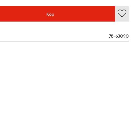
Köp
Lägg till
78-63090