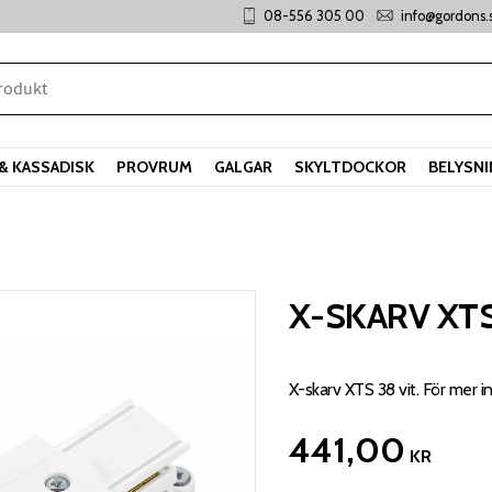
08-556 305 00
info@gordons.
& KASSADISK
PROVRUM
GALGAR
SKYLTDOCKOR
BELYSN
X-SKARV XTS
X-skarv XTS 38 vit. För mer i
441,00
KR