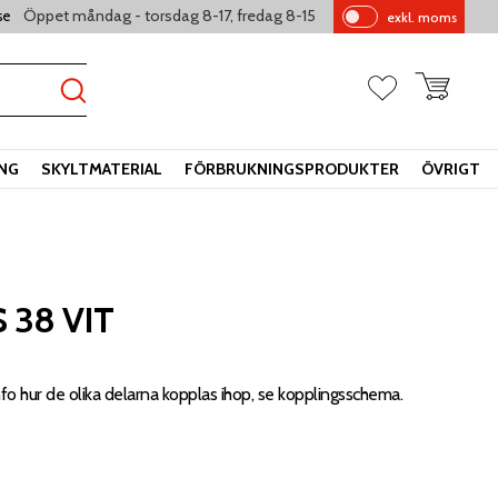
Öppet måndag - torsdag 8-17, fredag 8-15
se
exkl. moms
Pr
is
er
Kundvagn
Favoriter
vi
sa
s
ING
SKYLTMATERIAL
FÖRBRUKNINGSPRODUKTER
ÖVRIGT
 38 VIT
nfo hur de olika delarna kopplas ihop, se kopplingsschema.