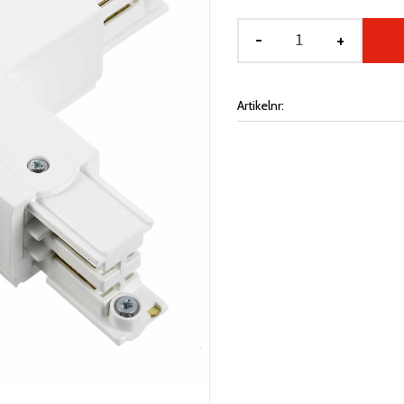
-
+
Artikelnr