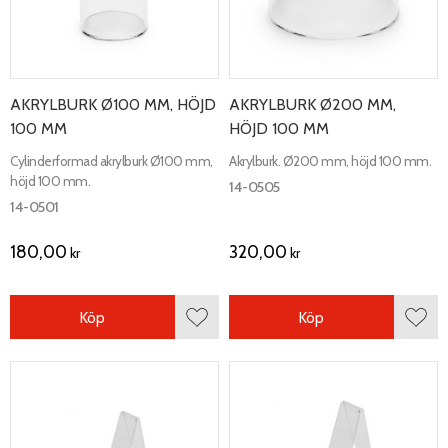
AKRYLBURK Ø100 MM, HÖJD
AKRYLBURK Ø200 MM,
100 MM
HÖJD 100 MM
Cylinderformad akrylburk Ø100 mm,
Akrylburk. Ø200 mm, höjd 100 mm.
höjd 100 mm.
14-0505
14-0501
180,00
320,00
kr
kr
Köp
Köp
Lägg till i favoriter
Lägg 