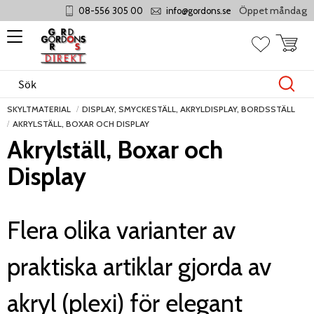
Öppet måndag - torsd
08-556 305 00
info@gordons.se
Meny
Kundvag
Favoriter
SKYLTMATERIAL
DISPLAY, SMYCKESTÄLL, AKRYLDISPLAY, BORDSSTÄLL
AKRYLSTÄLL, BOXAR OCH DISPLAY
Akrylställ, Boxar och
Display
Flera olika varianter av
praktiska artiklar gjorda av
akryl (plexi) för elegant