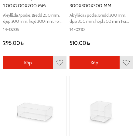
200X200X200 MM
300X300X300 MM
Akryllåda / podie. Bredd 200 mm,
Akryllåda / podie. Bredd 300 mm,
djup 200 mm, höjd 200 mm. För
djup 300 mm, höjd 300 mm. För
exponering eller förvaring på disk eller
exponering eller förvaring på disk eller
14-0205
14-0210
hylla.
hylla.
295,00
510,00
kr
kr
Köp
Köp
Lägg till i favoriter
Lägg 