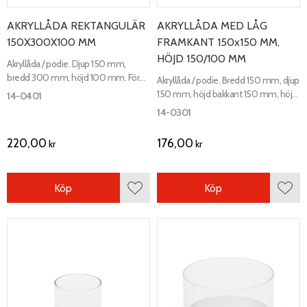
AKRYLLÅDA REKTANGULÄR
AKRYLLÅDA MED LÅG
150X300X100 MM
FRAMKANT 150x150 MM,
HÖJD 150/100 MM
Akryllåda / podie. Djup 150 mm,
bredd 300 mm, höjd 100 mm. För
Akryllåda / podie. Bredd 150 mm, djup
exponering eller förvaring på disk eller
150 mm, höjd bakkant 150 mm, höjd
14-0401
hylla.
framkant 100 mm. För exponering
14-0301
eller förvaring på disk eller hylla.
220,00
176,00
kr
kr
Köp
Köp
Lägg till i favoriter
Lägg 