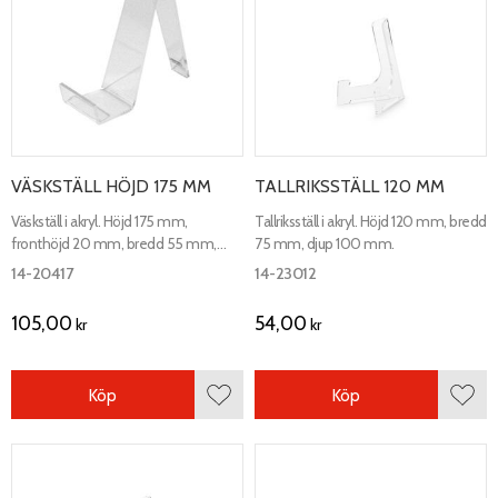
VÄSKSTÄLL HÖJD 175 MM
TALLRIKSSTÄLL 120 MM
Väskställ i akryl. Höjd 175 mm,
Tallriksställ i akryl. Höjd 120 mm, bredd
fronthöjd 20 mm, bredd 55 mm,
75 mm, djup 100 mm.
tjocklek 4 mm. Djup på
14-20417
14-23012
exponeringsytan 65 mm. För
exponering av plånböcker väskor etc.
105,00
54,00
kr
kr
Köp
Köp
Lägg till i favoriter
Lägg 