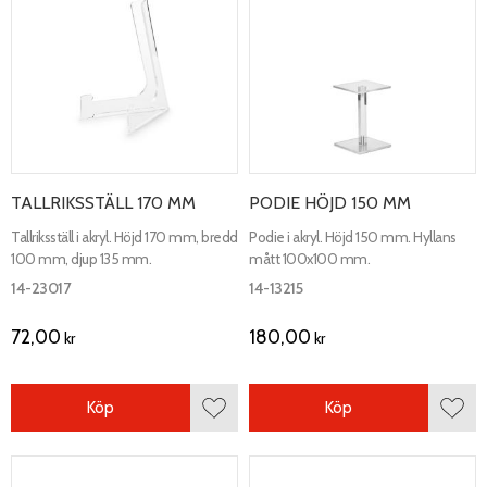
TALLRIKSSTÄLL 170 MM
PODIE HÖJD 150 MM
Tallriksställ i akryl. Höjd 170 mm, bredd
Podie i akryl. Höjd 150 mm. Hyllans
100 mm, djup 135 mm.
mått 100x100 mm.
14-23017
14-13215
72,00
180,00
kr
kr
Köp
Köp
Lägg till i favoriter
Lägg 