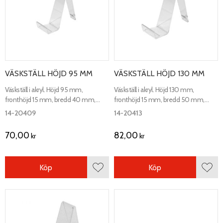
VÄSKSTÄLL HÖJD 95 MM
VÄSKSTÄLL HÖJD 130 MM
Väskställ i akryl. Höjd 95 mm,
Väskställ i akryl. Höjd 130 mm,
fronthöjd 15 mm, bredd 40 mm,
fronthöjd 15 mm, bredd 50 mm,
tjocklek 3 mm. Djup på
tjocklek 3 mm. Djup på
14-20409
14-20413
exponeringsytan 30 mm. För
exponeringsytan 40 mm. För
exponering av plånböcker väskor etc.
exponering av plånböcker väskor etc.
70,00
82,00
kr
kr
Köp
Köp
Lägg till i favoriter
Lägg 