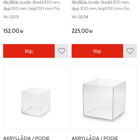
Akryllåda / podie. Bredd 100 mm,
Akryllåda / podie. Bredd 200 mm,
djup 100 mm, höjd 100 mm. För
djup 200 mm, höjd 100 mm. För
exponering eller förvaring på disk eller
exponering eller förvaring på disk eller
14-0201
14-0204
hylla.
hylla.
152,00
225,00
kr
kr
Köp
Köp
Lägg till i favoriter
Lägg 
AKRYLLÅDA / PODIE
AKRYLLÅDA / PODIE